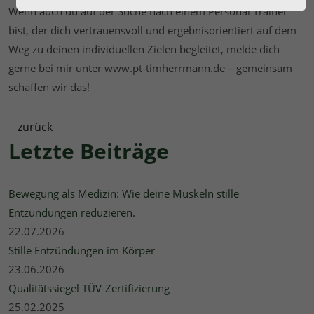
Wenn auch du auf der Suche nach einem Personal Trainer
bist, der dich vertrauensvoll und ergebnisorientiert auf dem
Weg zu deinen individuellen Zielen begleitet, melde dich
gerne bei mir unter www.pt-timherrmann.de – gemeinsam
schaffen wir das!
zurück
Letzte Beiträge
Bewegung als Medizin: Wie deine Muskeln stille
Entzündungen reduzieren.
22.07.2026
Stille Entzündungen im Körper
23.06.2026
Qualitätssiegel TÜV-Zertifizierung
25.02.2025